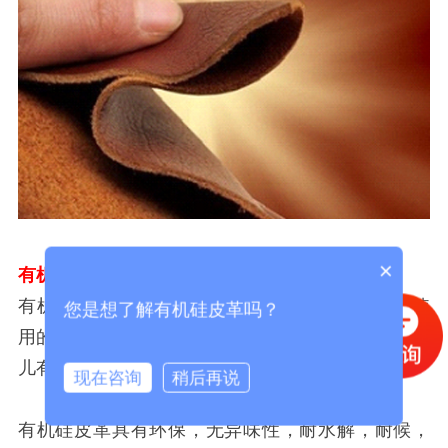
×
有机硅皮革
：
有机硅皮革是一种外观、手感似皮革并可代替其使
您是想了解有机硅皮革吗？
用的合成革制品。通常以织物为底基，涂覆100%婴
儿有机硅制成。
现在咨询
稍后再说
有机硅皮革具有环保，无异味性，耐水解，耐候，