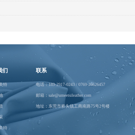
我们
联系
美特
电话：189-2917-0243 / 0769-26626457
地
邮箱：sale@umeetsileather.com
质
地址：东莞市桥头镇工商南路75号2号楼
采
美特