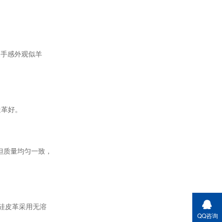
皮手感外观似羊
造革好。
但质量均匀一致，
硅皮革采用无溶
QQ咨询