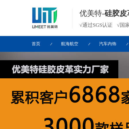
优美特-
硅胶皮
√通过SGS认证 √
首页
航海航空
汽车内饰