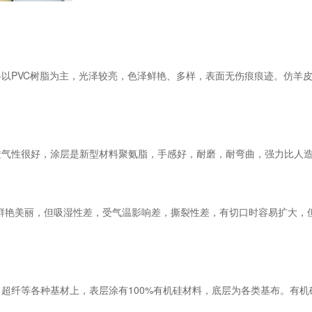
以PVC树脂为主，光泽较亮，色泽鲜艳、多样，表面无伤痕痕迹。仿羊
透气性很好，涂层是新型材料聚氨脂，手感好，耐磨，耐弯曲，强力比人
鲜艳美丽，但吸湿性差，受气温影响差，撕裂性差，有切口时容易扩大，
超纤等各种基材上，表层涂有100%有机硅材料，底层为各类基布。有机