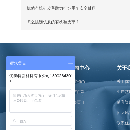
抗菌有机硅皮革助力打造用车安全健康
怎么挑选优质的有机硅皮革？
请您留言
产品中心
新闻中心
关于
优美特新材料有限公司1890264301
1
航海航空
企业动态
关于优
汽车内饰
皮革百科
生产基
家具装潢
社会责任
荣誉资
医疗卫生
团队风
婴童玩具
联系优