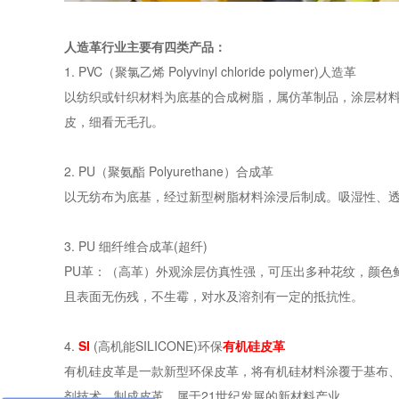
人造革行业主要有四类产品：
1. PVC（聚氯乙烯 Polyvinyl chloride polymer)人造革
以纺织或针织材料为底基的合成树脂，属仿革制品，涂层材料
皮，细看无毛孔。
2. PU（聚氨酯 Polyurethane）合成革
以无纺布为底基，经过新型树脂材料涂浸后制成。吸湿性、
3. PU 细纤维合成革(超纤)
PU革：（高革）外观涂层仿真性强，可压出多种花纹，颜色
且表面无伤残，不生霉，对水及溶剂有一定的抵抗性。
4.
SI
(高机能SILICONE)环保
有机硅皮革
有机硅皮革是一款新型环保皮革，将有机硅材料涂覆于基布、
剂技术，制成皮革。属于21世纪发展的新材料产业。