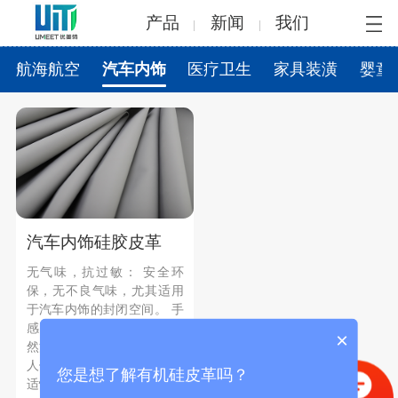
产品
新闻
我们
航海航空
汽车内饰
医疗卫生
家具装潢
婴童
汽车内饰硅胶皮革
无气味，抗过敏： 安全环
保，无不良气味，尤其适用
于汽车内饰的封闭空间。 手
感、触感好： 触感细腻，自
×
然滑爽，具有很好的肤感和
人体亲和性。 防水透气，舒
您是想了解有机硅皮革吗？
适性好： 硅胶皮革 ...