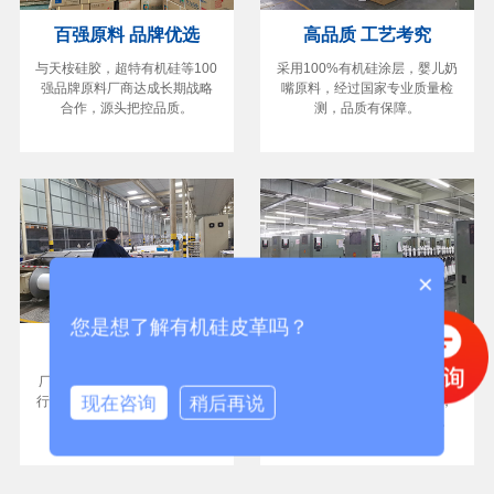
百强原料 品牌优选
高品质 工艺考究
与天桉硅胶，超特有机硅等100
采用100%有机硅涂层，婴儿奶
强品牌原料厂商达成长期战略
嘴原料，经过国家专业质量检
合作，源头把控品质。
测，品质有保障。
×
您是想了解有机硅皮革吗？
5s管理 严格品
GRS/OCS认证
厂区引进5S管理体系，生产执
全系产品通过SGS/OCS环保认
现在咨询
稍后再说
行ISO质量管理体系标准，通过
证，确保产品符合环保标准，
美标四分制检验后出货。
产品已远销欧美等全球各地。