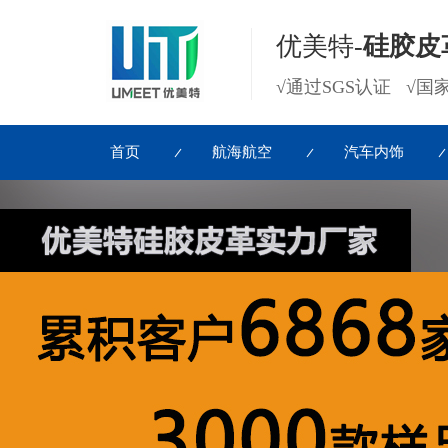
优美特-
硅胶皮
√通过SGS认证 √
首页
航海航空
汽车内饰