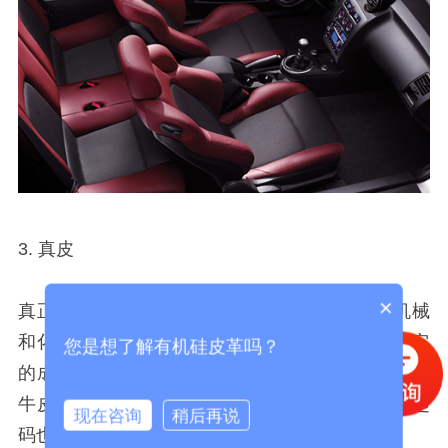
3. 真皮
×
真正由动物身上剥下来的皮，经过一系列物理机械
和化学处理后做成的皮料才是真正的真皮，显然它
您是想了解有机硅皮革吗？
的成本要远高于人造革，汽车上用的最多的是头层
牛皮或者二层牛皮，一张全真皮的座椅，光皮料起
现在咨询
稍后再说
码也得几千乃至上万的成本，