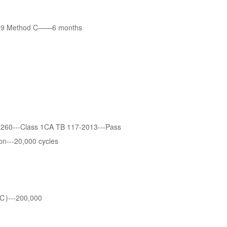
9 Method C——6 months
0---Class 1CA TB 117-2013---Pass
n---20,000 cycles
)---200,000