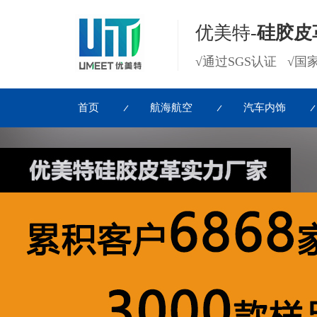
优美特-
硅胶皮
√通过SGS认证 √
首页
航海航空
汽车内饰